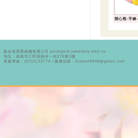
開心熊-手鍊-
點金術珠寶銀樓有限公司 pointgold jewellery limit co.
地址：高雄市三民區熱河一街379號2樓
客服專線：(07)3133774 / 服務信箱：2sweet9999@gmail.com